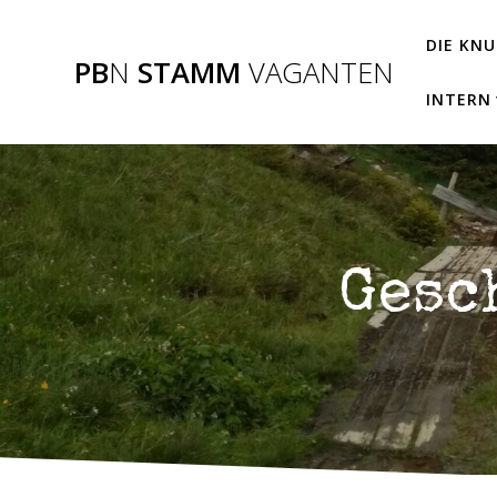
Zum
Inhalt
DIE KN
PB
N
STAMM
VAGANTEN
springen
INTERN
Gesc